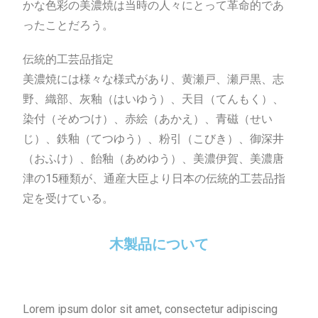
かな色彩の美濃焼は当時の人々にとって革命的であ
ったことだろう。
伝統的工芸品指定
美濃焼には様々な様式があり、黄瀬戸、瀬戸黒、志
野、織部、灰釉（はいゆう）、天目（てんもく）、
染付（そめつけ）、赤絵（あかえ）、青磁（せい
じ）、鉄釉（てつゆう）、粉引（こびき）、御深井
（おふけ）、飴釉（あめゆう）、美濃伊賀、美濃唐
津の15種類が、通産大臣より日本の伝統的工芸品指
定を受けている。
木製品について
Lorem ipsum dolor sit amet, consectetur adipiscing