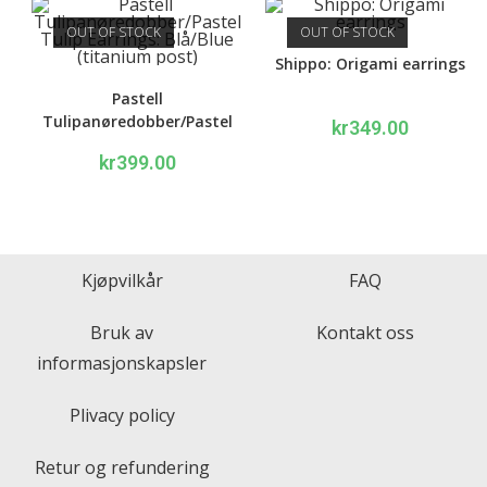
OUT OF STOCK
OUT OF STOCK
Shippo: Origami earrings
Pastell
Tulipanøredobber/Pastel
kr
349.00
Tulip Earrings: Blå/Blue
kr
399.00
(titanium post)
Kjøpvilkår
FAQ
Bruk av
Kontakt oss
informasjonskapsler
Plivacy policy
Retur og refundering