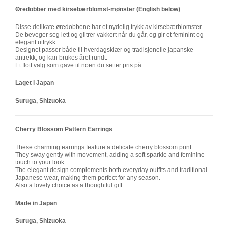
Øredobber med kirsebærblomst-mønster (English below)
Disse delikate øredobbene har et nydelig trykk av kirsebærblomster.
De beveger seg lett og glitrer vakkert når du går, og gir et feminint og
elegant uttrykk.
Designet passer både til hverdagsklær og tradisjonelle japanske
antrekk, og kan brukes året rundt.
Et flott valg som gave til noen du setter pris på.
Laget i Japan
Suruga, Shizuoka
Cherry Blossom Pattern Earrings
These charming earrings feature a delicate cherry blossom print.
They sway gently with movement, adding a soft sparkle and feminine
touch to your look.
The elegant design complements both everyday outfits and traditional
Japanese wear, making them perfect for any season.
Also a lovely choice as a thoughtful gift.
Made in Japan
Suruga, Shizuoka