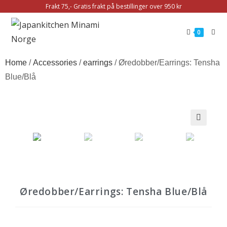
Frakt 75,- Gratis frakt på bestillinger over 950 kr
0
Home
/
Accessories
/
earrings
/ Øredobber/Earrings: Tensha
Blue/Blå
🔍
Øredobber/Earrings: Tensha Blue/Blå