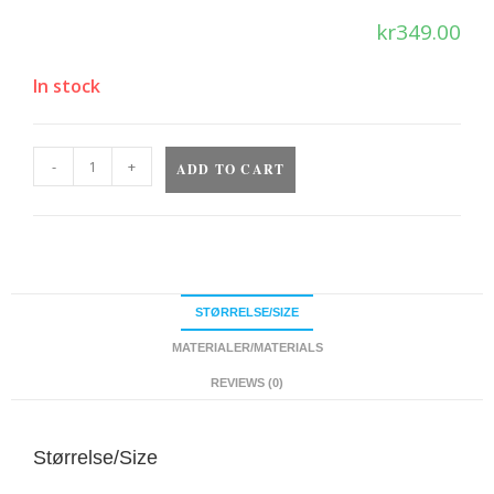
kr
349.00
In stock
-
+
ADD TO CART
STØRRELSE/SIZE
MATERIALER/MATERIALS
REVIEWS (0)
Størrelse/Size