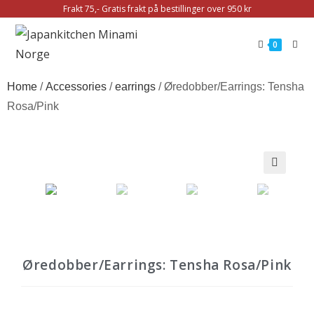
Frakt 75,- Gratis frakt på bestillinger over 950 kr
0
Home
/
Accessories
/
earrings
/ Øredobber/Earrings: Tensha
Rosa/Pink
🔍
Øredobber/Earrings: Tensha Rosa/Pink