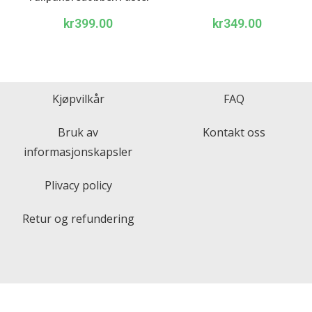
Tulip Earrings: Blå/Blue
kr
399.00
kr
349.00
(titanium post)
Kjøpvilkår
FAQ
Bruk av
Kontakt oss
informasjonskapsler
Plivacy policy
Retur og refundering