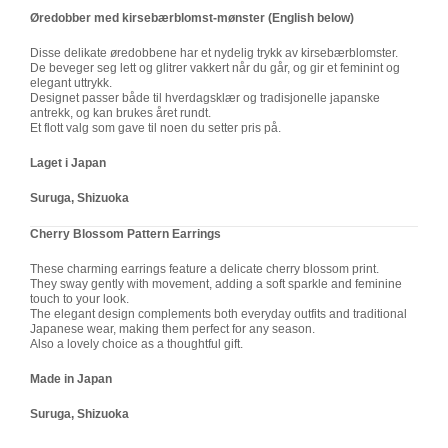
Øredobber med kirsebærblomst-mønster (English below)
Disse delikate øredobbene har et nydelig trykk av kirsebærblomster.
De beveger seg lett og glitrer vakkert når du går, og gir et feminint og
elegant uttrykk.
Designet passer både til hverdagsklær og tradisjonelle japanske
antrekk, og kan brukes året rundt.
Et flott valg som gave til noen du setter pris på.
Laget i Japan
Suruga, Shizuoka
Cherry Blossom Pattern Earrings
These charming earrings feature a delicate cherry blossom print.
They sway gently with movement, adding a soft sparkle and feminine
touch to your look.
The elegant design complements both everyday outfits and traditional
Japanese wear, making them perfect for any season.
Also a lovely choice as a thoughtful gift.
Made in Japan
Suruga, Shizuoka