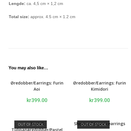
Lengde:
ca. 4,5 cm × 1,2 cm
Total size:
approx. 4.5 cm × 1.2 cm
You may also like…
Øredobber/Earrings: Furin
Øredobber/Earrings: Furin
Aoi
Kimidori
kr
399.00
kr
399.00
Pastell
Shippo: Origami earrings
OUT OF STOCK
OUT OF STOCK
Tulipanøredobber/Pastel