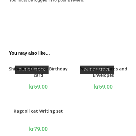
You may also like…
Shiba inu Daifuku: Birthday
Persian cat: Cards and
OUT OF STOCK
OUT OF STOCK
card
Envelopes
kr
59.00
kr
59.00
Ragdoll cat Writing set
kr
79.00