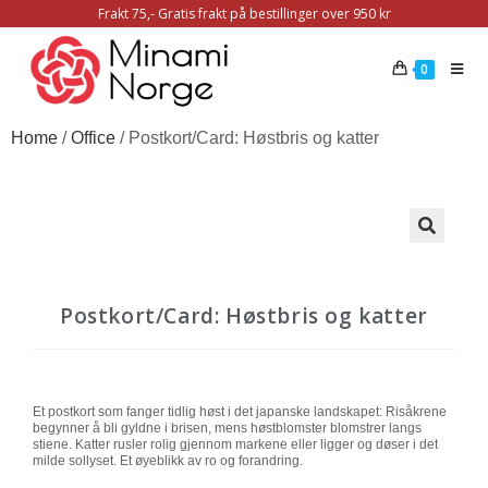
Frakt 75,- Gratis frakt på bestillinger over 950 kr
0
Home
/
Office
/ Postkort/Card: Høstbris og katter
🔍
Postkort/Card: Høstbris og katter
Et postkort som fanger tidlig høst i det japanske landskapet: Risåkrene
begynner å bli gyldne i brisen, mens høstblomster blomstrer langs
stiene. Katter rusler rolig gjennom markene eller ligger og døser i det
milde sollyset. Et øyeblikk av ro og forandring.