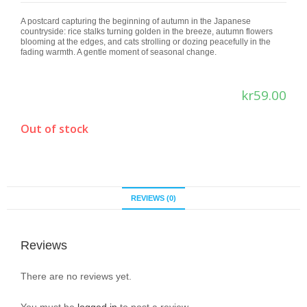
A postcard capturing the beginning of autumn in the Japanese
countryside: rice stalks turning golden in the breeze, autumn flowers
blooming at the edges, and cats strolling or dozing peacefully in the
fading warmth. A gentle moment of seasonal change.
kr
59.00
Out of stock
REVIEWS (0)
Reviews
There are no reviews yet.
You must be
logged in
to post a review.