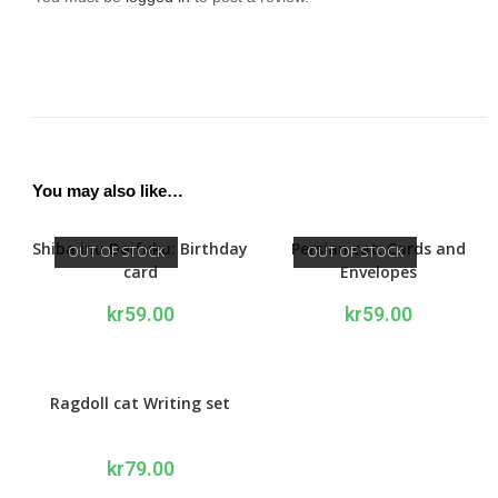
You may also like…
Shiba inu Daifuku: Birthday
Persian cat: Cards and
OUT OF STOCK
OUT OF STOCK
card
Envelopes
kr
59.00
kr
59.00
Ragdoll cat Writing set
kr
79.00