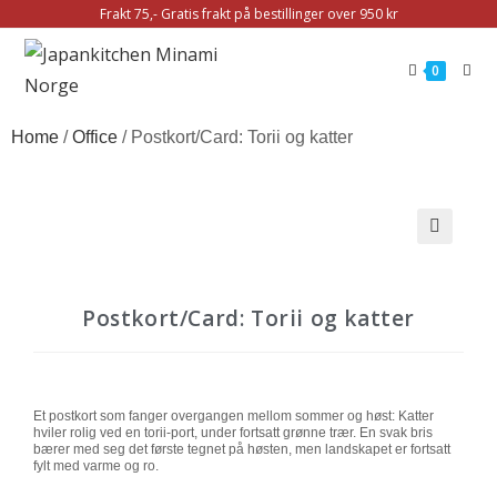
Frakt 75,- Gratis frakt på bestillinger over 950 kr
0
Home
/
Office
/ Postkort/Card: Torii og katter
🔍
Postkort/Card: Torii og katter
Et postkort som fanger overgangen mellom sommer og høst: Katter
hviler rolig ved en torii-port, under fortsatt grønne trær. En svak bris
bærer med seg det første tegnet på høsten, men landskapet er fortsatt
fylt med varme og ro.