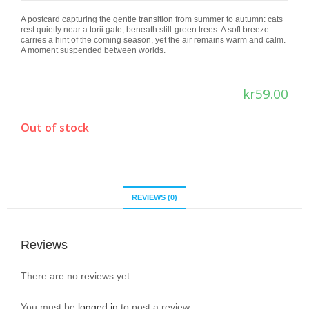
A postcard capturing the gentle transition from summer to autumn: cats
rest quietly near a torii gate, beneath still-green trees. A soft breeze
carries a hint of the coming season, yet the air remains warm and calm.
A moment suspended between worlds.
kr
59.00
Out of stock
REVIEWS (0)
Reviews
There are no reviews yet.
You must be
logged in
to post a review.