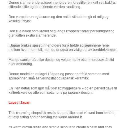
Denne sjarmerende spisepinneholderen forestiller en katt sett bakfra,
sittende stille og betraktende verden rundt seg.
Den varme brune glasuren og den enkle silhuetten gir et rolig og
koselig uttrykk.
Den lille halen som krøller seg langs kroppen tilfører personlighet og
gjør katten ekstra sjarmerende.
I Japan brukes spisepinneholdere for å holde spisepinnene rene
mellom hver munnfull, men de er også en viktig del av borddekkingen.
Mange samler på ulike design og velger motiv etter interesser, årstid
eller anledning.
Denne modellen er laget i Japan og passer perfekt sammen med
spisepinner, små serveringsfat og japansk keramikk.
En liten detalj som gjør måltidet litt hyggeligere – og en perfekt gave til
katteelskere og alle som setter pris på japansk design.
Laget i Japan
This charming chopstick rest is shaped like a cat viewed from behind,
quietly sitting and observing the world around it.
Its warm brown glaze and simple silhouette create a calm and cosy