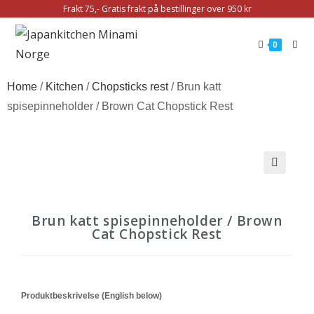
Frakt 75,- Gratis frakt på bestillinger over 950 kr
0
Home
/
Kitchen
/
Chopsticks rest
/ Brun katt
spisepinneholder / Brown Cat Chopstick Rest
🔍
Brun katt spisepinneholder / Brown
Cat Chopstick Rest
Produktbeskrivelse (English below)