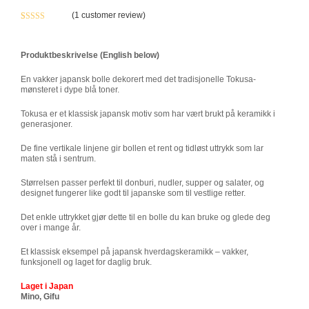
(
1
customer review)
Rated
1
5.00
out of 5
based on
Produktbeskrivelse (English below)
customer
En vakker japansk bolle dekorert med det tradisjonelle Tokusa-
rating
mønsteret i dype blå toner.
Tokusa er et klassisk japansk motiv som har vært brukt på keramikk i
generasjoner.
De fine vertikale linjene gir bollen et rent og tidløst uttrykk som lar
maten stå i sentrum.
Størrelsen passer perfekt til donburi, nudler, supper og salater, og
designet fungerer like godt til japanske som til vestlige retter.
Det enkle uttrykket gjør dette til en bolle du kan bruke og glede deg
over i mange år.
Et klassisk eksempel på japansk hverdagskeramikk – vakker,
funksjonell og laget for daglig bruk.
Laget i Japan
Mino, Gifu