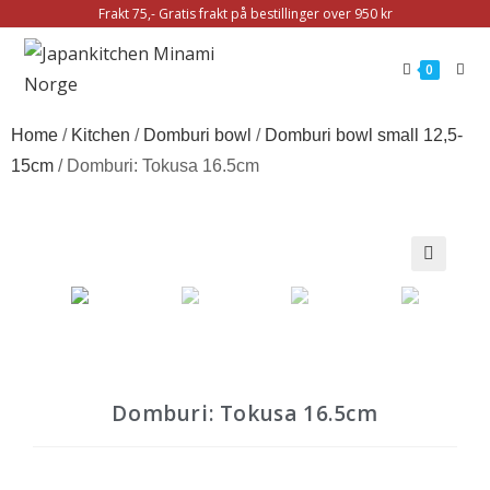
Frakt 75,- Gratis frakt på bestillinger over 950 kr
0
Home
/
Kitchen
/
Domburi bowl
/
Domburi bowl small 12,5-
15cm
/ Domburi: Tokusa 16.5cm
🔍
Domburi: Tokusa 16.5cm