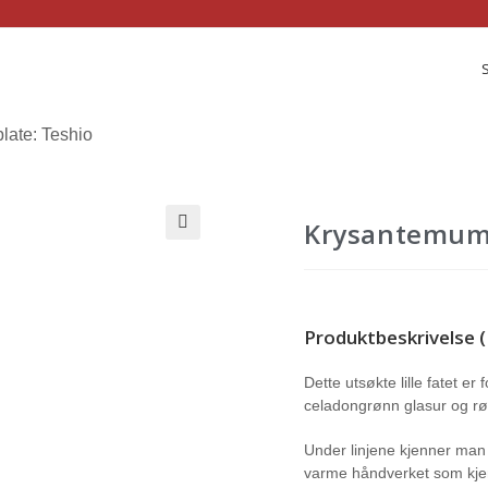
late: Teshio
Krysantemum 
Produktbeskrivelse (
Dette utsøkte lille fatet 
celadongrønn glasur og rød
Under linjene kjenner man e
varme håndverket som kjen