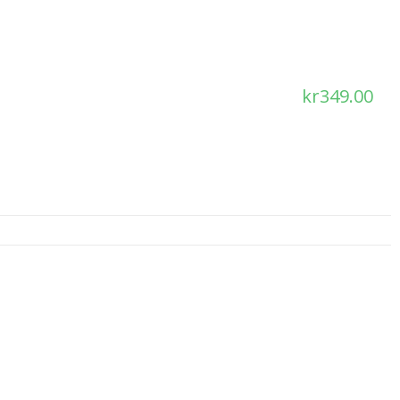
kr
349.00