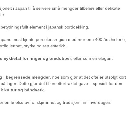
jonelt i Japan til å servere små mengder tilbehør eller delikate
te.
lt betydningsfullt element i japansk borddekking.
Japans mest kjente porselensregion med mer enn 400 års historie,
dig letthet, styrke og ren estetikk.
smykkefat for ringer og øredobber
, eller som en elegant
og i begrensede mengder
, noe som gjør at det ofte er utsolgt kort
på lager. Dette gjør det til en ettertraktet gave – spesielt for dem
sk kultur og håndverk
.
er en følelse av ro, skjønnhet og tradisjon inn i hverdagen.