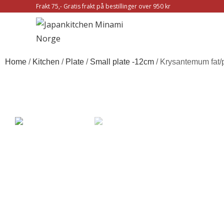
Frakt 75,- Gratis frakt på bestillinger over 950 kr
Home
/
Kitchen
/
Plate
/
Small plate -12cm
/ Krysantemum fat/p