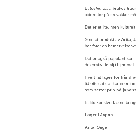
Et
teshio-zara
brukes tradis
sideretter på en vakker må
Det er et lite, men kulture
Som et produkt av
Arita
, 
har fatet en bemerkelsesver
Det er også populært som
dekorativ detalj i hjemmet.
Hvert fat lages
for hånd 
tid etter at det kommer inn 
som
setter pris på japan
Et lite kunstverk som bring
Laget i Japan
Arita, Saga