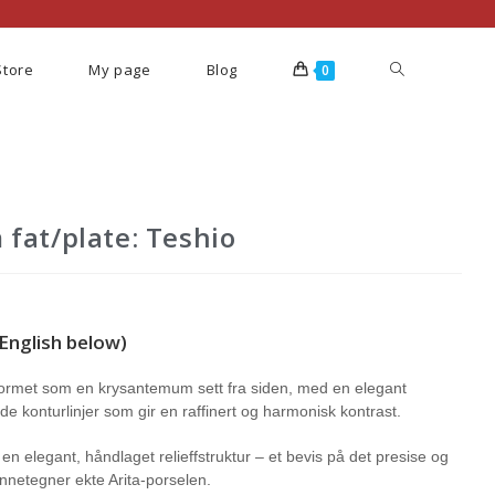
Store
My page
Blog
0
fat/plate: Teshio
English below)
er formet som en krysantemum sett fra siden, med en elegant
e konturlinjer som gir en raffinert og harmonisk kontrast.
n elegant, håndlaget relieffstruktur – et bevis på det presise og
netegner ekte Arita-porselen.