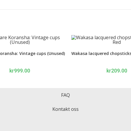
Koransha: Vintage cups (Unused)
Wakasa lacquered chopsticks
kr
999.00
kr
209.00
FAQ
Kontakt oss