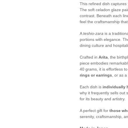
This refined dish captures
The soft celadon glaze pai
contrast. Beneath each lin
feel the craftsmanship that
A
teshio-zara
is a traditio
portions with elegance. Th
dining culture and hospitali
Crafted in
Arita
, the birth
piece embodies remarkable 
40 grams, it is effortless 
rings or earrings
, or as a
Each dish is
individually
why it frequently sells out 
for its beauty and artistry.
A perfect gift for
those wh
serenity, craftsmanship, an