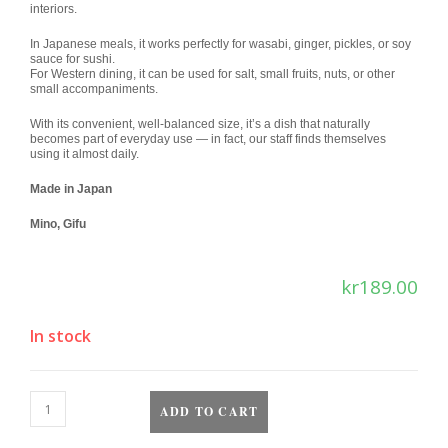
interiors.
In Japanese meals, it works perfectly for wasabi, ginger, pickles, or soy
sauce for sushi.
For Western dining, it can be used for salt, small fruits, nuts, or other
small accompaniments.
With its convenient, well-balanced size, it’s a dish that naturally
becomes part of everyday use — in fact, our staff finds themselves
using it almost daily.
Made in Japan
Mino, Gifu
kr
189.00
In stock
ADD TO CART