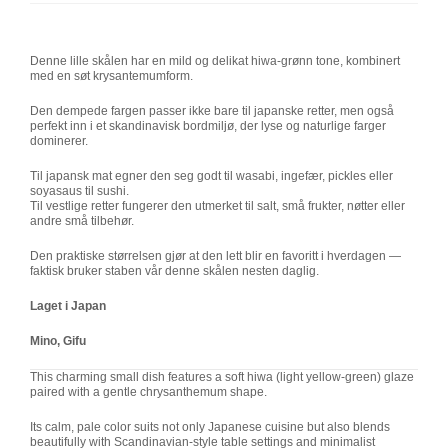
Denne lille skålen har en mild og delikat hiwa-grønn tone, kombinert
med en søt krysantemumform.
Den dempede fargen passer ikke bare til japanske retter, men også
perfekt inn i et skandinavisk bordmiljø, der lyse og naturlige farger
dominerer.
Til japansk mat egner den seg godt til wasabi, ingefær, pickles eller
soyasaus til sushi.
Til vestlige retter fungerer den utmerket til salt, små frukter, nøtter eller
andre små tilbehør.
Den praktiske størrelsen gjør at den lett blir en favoritt i hverdagen —
faktisk bruker staben vår denne skålen nesten daglig.
Laget i Japan
Mino, Gifu
This charming small dish features a soft hiwa (light yellow-green) glaze
paired with a gentle chrysanthemum shape.
Its calm, pale color suits not only Japanese cuisine but also blends
beautifully with Scandinavian-style table settings and minimalist