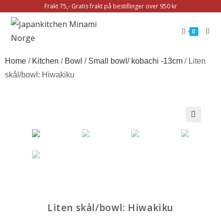
Frakt 75,- Gratis frakt på bestillinger over 950 kr
0
Home
/
Kitchen
/
Bowl
/
Small bowl/ kobachi -13cm
/ Liten
skål/bowl: Hiwakiku
🔍
Liten skål/bowl: Hiwakiku