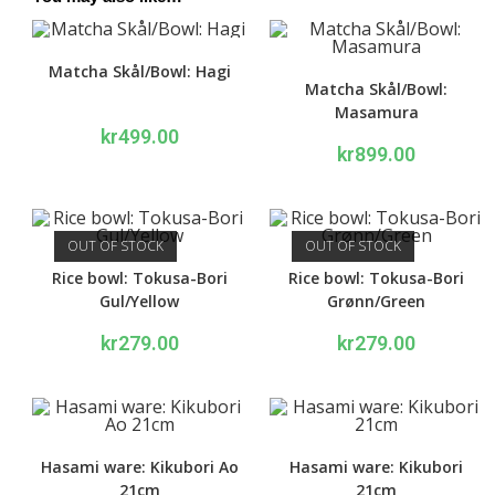
Matcha Skål/Bowl: Hagi
Matcha Skål/Bowl:
Masamura
kr
499.00
kr
899.00
OUT OF STOCK
OUT OF STOCK
Rice bowl: Tokusa-Bori
Rice bowl: Tokusa-Bori
Gul/Yellow
Grønn/Green
kr
279.00
kr
279.00
Hasami ware: Kikubori Ao
Hasami ware: Kikubori
21cm
21cm