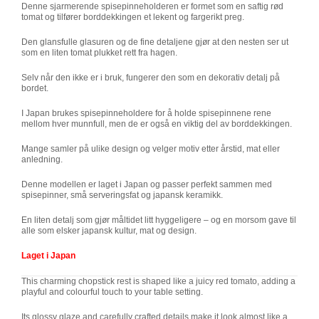
Denne sjarmerende spisepinneholderen er formet som en saftig rød
tomat og tilfører borddekkingen et lekent og fargerikt preg.
Den glansfulle glasuren og de fine detaljene gjør at den nesten ser ut
som en liten tomat plukket rett fra hagen.
Selv når den ikke er i bruk, fungerer den som en dekorativ detalj på
bordet.
I Japan brukes spisepinneholdere for å holde spisepinnene rene
mellom hver munnfull, men de er også en viktig del av borddekkingen.
Mange samler på ulike design og velger motiv etter årstid, mat eller
anledning.
Denne modellen er laget i Japan og passer perfekt sammen med
spisepinner, små serveringsfat og japansk keramikk.
En liten detalj som gjør måltidet litt hyggeligere – og en morsom gave til
alle som elsker japansk kultur, mat og design.
Laget i Japan
This charming chopstick rest is shaped like a juicy red tomato, adding a
playful and colourful touch to your table setting.
Its glossy glaze and carefully crafted details make it look almost like a