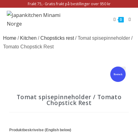
Frakt 75,- Gratis frakt på bestillinger over 950 kr
0
Home
/
Kitchen
/
Chopsticks rest
/ Tomat spisepinneholder /
Tomato Chopstick Rest
Restock
🔍
Tomat spisepinneholder / Tomato
Chopstick Rest
Produktbeskrivelse (English below)