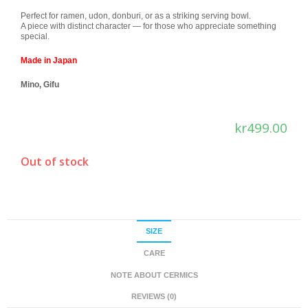
Perfect for ramen, udon, donburi, or as a striking serving bowl.
A piece with distinct character — for those who appreciate something
special.
Made in Japan
Mino, Gifu
kr
499.00
Out of stock
SIZE
CARE
NOTE ABOUT CERMICS
REVIEWS (0)