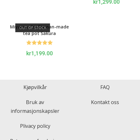
kr
1,299.00
out of 5
Miyama: Craftsman-made
OUT OF STOCK
tea pot Sakura
Rated
5.00
kr
1,199.00
out of 5
Kjøpvilkår
FAQ
Bruk av
Kontakt oss
informasjonskapsler
Plivacy policy