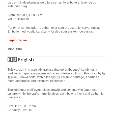
og den håndverksmessige utførelsen gir hver bolle et levende og
autentisk preg.
Størrelse: Ø17,3 × 8,2 cm
Volum: 1050 ml
Perfekt til ramen, udon, donburi eller som et dekorativt serveringsfat.
En bolle med tydelig karakter – for deg som ønsker noe ekstra.
Laget i Japan
Mino, Gifu
🇬🇧 English
This version in classic Aikarakusa (indigo arabesque) combines a
traditional Japanese pattern with a sand-textured finish. Produced by
昭
和製陶 (Showa-seito)
within the
駄知焼
ceramic heritage, it carries a
more decorative and exclusive expression.
The karakusa motif symbolizes growth and continuity in Japanese
culture, while the craftsmanship gives each bowl a lively and authentic
presence.
Size: Ø17.3 × 8.2 cm
Capacity: 1050 ml