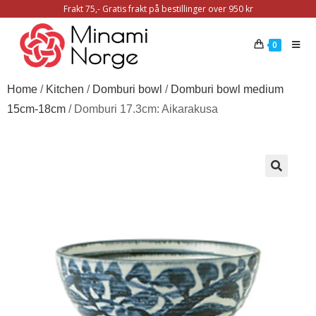
Frakt 75,- Gratis frakt på bestillinger over 950 kr
0
Home
/
Kitchen
/
Domburi bowl
/
Domburi bowl medium
15cm-18cm
/ Domburi 17.3cm: Aikarakusa
🔍