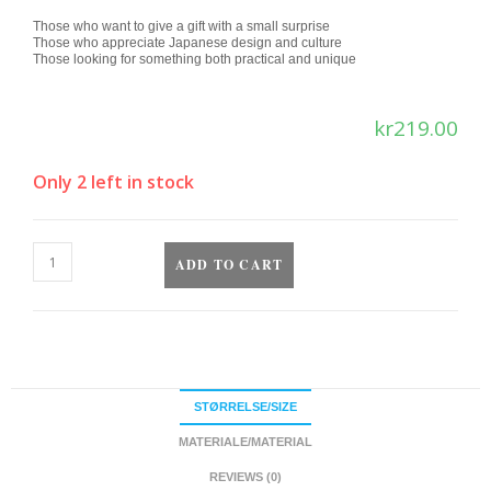
Those who want to give a gift with a small surprise
Those who appreciate Japanese design and culture
Those looking for something both practical and unique
kr
219.00
Only 2 left in stock
ADD TO CART
STØRRELSE/SIZE
MATERIALE/MATERIAL
REVIEWS (0)