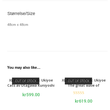
Størrelse/Size
48cm x 48cm
You may also like…
XL Furoshiki cloth: Ukiyoe
XL Furoshiki cloth: Ukiyoe
OUT OF STOCK
OUT OF STOCK
Cats av Utagawa Kuniyoshi
The great wave of
Kanagawa
kr
599.00
Rated
5.00
kr
619.00
out of 5