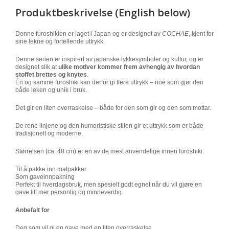
Produktbeskrivelse (English below)
Denne furoshikien er laget i Japan og er designet av
COCHAE
, kjent for
sine lekne og fortellende uttrykk.
Denne serien er inspirert av japanske lykkesymboler og kultur, og er
designet slik at
ulike motiver kommer frem avhengig av hvordan
stoffet brettes og knytes
.
Én og samme furoshiki kan derfor gi flere uttrykk – noe som gjør den
både leken og unik i bruk.
Det gir en liten overraskelse – både for den som gir og den som mottar.
De rene linjene og den humoristiske stilen gir et uttrykk som er både
tradisjonelt og moderne.
Størrelsen (ca. 48 cm) er en av de mest anvendelige innen furoshiki.
Til å pakke inn matpakker
Som gaveinnpakning
Perfekt til hverdagsbruk, men spesielt godt egnet når du vil gjøre en
gave litt mer personlig og minneverdig.
Anbefalt for
Deg som vil gi en gave med en liten overraskelse