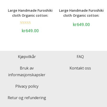
Large Handmade Furoshiki
Large Handmade Furoshiki
cloth Organic cotton:
cloth Organic cotton:
Chrysanthemum Purple
Chrysanthemum Pink
kr
649.00
Rated
5.00
kr
649.00
out of 5
Kjøpvilkår
FAQ
Bruk av
Kontakt oss
informasjonskapsler
Plivacy policy
Retur og refundering