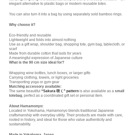
elegant alternative to plastic bags or modern reusable totes.
You can also turn it into a bag by using separately sold bamboo rings.
Why choose it?
Eco-friendly and reusable
Lightweight and folds into almost nothing
Use as a gift wrap, shoulder bag, shopping tote, gym bag, tablecloth, or
scarf
Made from durable cotton that lasts for years
A meaningful expression of Japanese culture
What is the 90 cm size ideal for?
Wrapping wine bottles, lunch boxes, or larger gifts
Carrying clothing, towels, or light groceries
Transporting yoga or gym gear
Matching accessory available:
The same beautiful
“Sakura 咲く” pattern
is also available as a
small
totebag
, perfect as a coordinated gift set or personal item.
About Hamamonyo:
Located in Yokohama, Hamamonyo blends traditional Japanese
craftsmanship with everyday utility. Their products are made with care,
rooted in history, and ideal for those who value authenticity and
sustainability.
Made in Yokohama, Japan