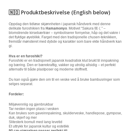
🇳🇴
Produktbeskrivelse (English below)
Oppdag den tidløse skjønnheten i japansk håndverk med denne
delikate furoshikien fra
Hamamonyo
. Motivet “Sakura 咲く” –
blomstrende kirsebærtrær – symboliserer fornyelse, håp og det vakre i
det flyktige øyeblikk. Farget med den tradisjonelle
chusen
-teknikken,
fremstår mønsteret med dybde og karakter som bare ekte håndverk kan
gi.
Hva er en furoshiki?
Furoshiki er en tradisjonell japansk kvadratisk klut brukt til innpakning
og bæring. Den er bærekraftig, vakker og utrolig allsidig – et perfekt
alternativ til både plastposer og moderne stoffnett.
Du kan også gjøre den om til en veske ved å bruke bambusringer som
selges separat.
Fordeler:
Miljøvennlig og gjenbrukbar
Tar nesten ingen plass i vesken
Kan brukes som gaveinnpakning, skulderveske, handlepose, gympose,
duk, skjerf og mer
Slitesterk bomull med lang levetid
Et uttrykk for japansk kultur og estetikk
90 cm-størrelsen passer perfekt til: