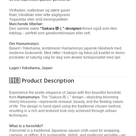
Vinflasker, matbokser og større gaver
Klær, håndklær eller lette dagligvarer
Yogautstyr eller små treningsartikler
Matchende tilbehør:
Den samme vakre
“Sakura 咲く”-designen
finnes også som liten
totebag – perfekt som gavekombinasjon eller sett.
Om Hamamonyo:
Basert i Yokohama, kombinerer Hamamonyo japansk håndverk med
moderne bruksverdi. Med røtter i tradisjon og fokus på kvalitet er deres
produkter et naturlig valg for deg som ønsker funksjonalitet med sjel.
Laget i Yokohama, Japan
🇬🇧
Product Description
Experience the poetic elegance of Japan with this beautiful furoshiki
from
Hamamonyo
. The “Sakura 咲く” design—depicting blooming
cherry blossoms—represents renewal, beauty, and the fleeting nature
of life. The design is hand-dyed using the traditional
chusen
method,
resulting in a rich and textured look only achieved through artisan
techniques.
What is a furoshiki?
A
furoshiki
is a traditional Japanese square cloth used for wrapping,
carrying, or gifting. It is sustainable, stylish, and endlessly versatile—an