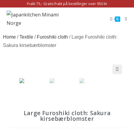
Frakt 75,- Gratis frakt på bestillinger over 950 kr
0
Home
/
Textile
/
Furoshiki cloth
/ Large Furoshiki cloth:
Sakura kirsebærblomster
🔍
Large Furoshiki cloth: Sakura
kirsebærblomster