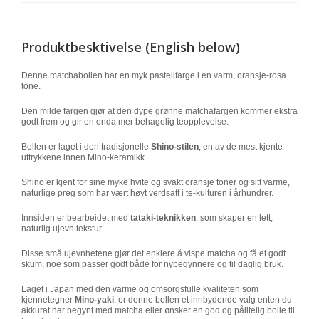
Produktbesktivelse (English below)
Denne matchabollen har en myk pastellfarge i en varm, oransje-rosa
tone.
Den milde fargen gjør at den dype grønne matchafargen kommer ekstra
godt frem og gir en enda mer behagelig teopplevelse.
Bollen er laget i den tradisjonelle
Shino-stilen
, en av de mest kjente
uttrykkene innen Mino-keramikk.
Shino er kjent for sine myke hvite og svakt oransje toner og sitt varme,
naturlige preg som har vært høyt verdsatt i te-kulturen i århundrer.
Innsiden er bearbeidet med
tataki-teknikken
, som skaper en lett,
naturlig ujevn tekstur.
Disse små ujevnhetene gjør det enklere å vispe matcha og få et godt
skum, noe som passer godt både for nybegynnere og til daglig bruk.
Laget i Japan med den varme og omsorgsfulle kvaliteten som
kjennetegner
Mino-yaki
, er denne bollen et innbydende valg enten du
akkurat har begynt med matcha eller ønsker en god og pålitelig bolle til