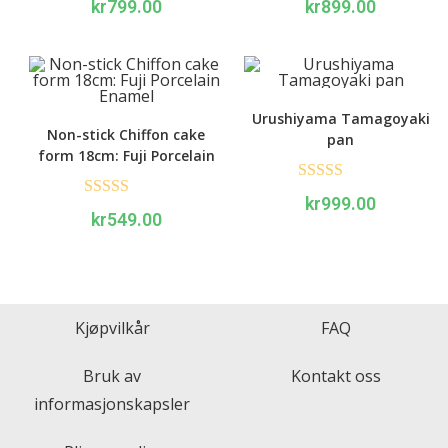
kr
799.00
kr
899.00
Urushiyama Tamagoyaki
Non-stick Chiffon cake
pan
form 18cm: Fuji Porcelain
Enamel
Rated
5.00
kr
999.00
Rated
5.00
kr
549.00
out of 5
out of 5
Kjøpvilkår
FAQ
Bruk av
Kontakt oss
informasjonskapsler