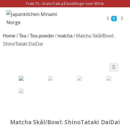
Frakt 75,- Gratis frakt på bestillinger over 950 kr
0
Home
/
Tea
/
Tea powder
/
matcha
/ Matcha Skål/Bowl:
ShinoTataki DaiDai
Matcha Skål/Bowl: ShinoTataki DaiDai