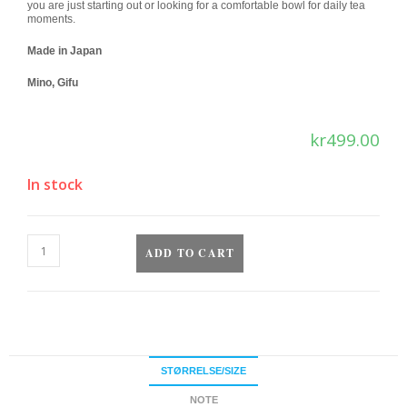
you are just starting out or looking for a comfortable bowl for daily tea
moments.
Made in Japan
Mino, Gifu
kr
499.00
In stock
ADD TO CART
STØRRELSE/SIZE
NOTE