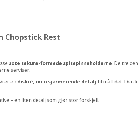
n Chopstick Rest
isse
søte sakura-formede spisepinneholderne
.
De tre dem
rne serviser.
fører en
diskré, men sjarmerende detalj
til måltidet.
Den k
e – en liten detalj som gjør stor forskjell.