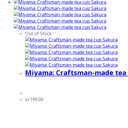
out of 5
Out of Stock
Miyama: Craftsman-made tea 
kr
199.00