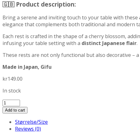
🇬🇧
Product description:
Bring a serene and inviting touch to your table with these
elegance that complements both traditional and modern t
Each rest is crafted in the shape of a cherry blossom, addi
infusing your table setting with a
distinct Japanese flair
.
These rests are not only functional but also decorative – a 
Made in Japan, Gifu
kr
149.00
In stock
Sakura
brun
Add to cart
spisepinneholder/Brown
Størrelse/Size
Chopstick
Reviews (0)
Rest
quantity