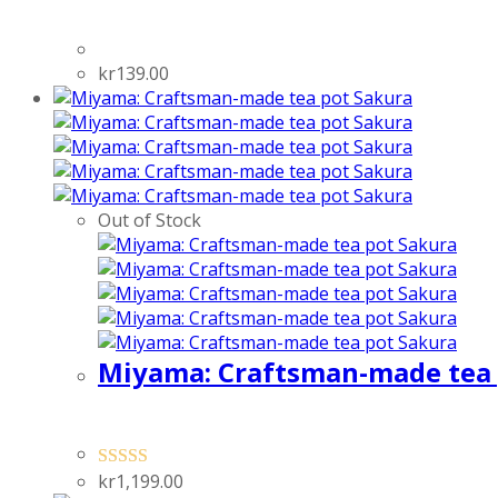
kr
139.00
Out of Stock
Miyama: Craftsman-made tea 
kr
1,199.00
Rated
5.00