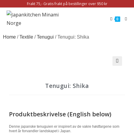
Frakt 75,- Gratis frakt på bestillinger over 950 kr
0
Home
/
Textile
/
Tenugui
/ Tenugui: Shika
🔍
Tenugui: Shika
Produktbeskrivelse (English below)
Denne japanske tenuguien er inspirert av de vakre høstfargene som
hvert år forvandler landskapet i Japan.