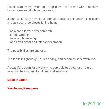
Use it as an everyday tenugui, or display it on the wall with a tapestry
bar as a seasonal interior decoration.
Japanese tenugui have long been appreciated both as practical cloths
and as decorative pieces for the home.
・as a hand towel or kitchen cloth
・for gift wrapping
・as a lunch box wrap
・or as wall decor and interior decoration
The possibilities are endless.
The fabric is lightweight, quick-drying, and becomes softer with use.
A beautiful design for anyone who appreciates Japanese nature,
seasonal beauty, and traditional craftsmanship.
Made in Japan
Yokohama, Kanagawa
kr
299.00