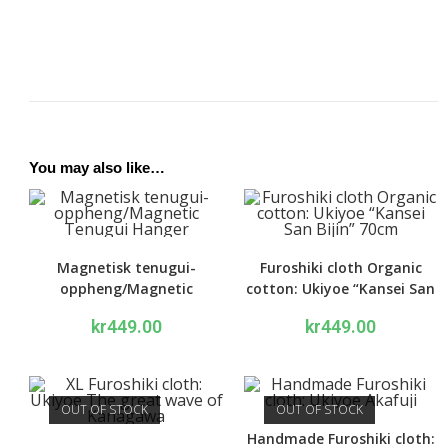
You may also like…
Magnetisk tenugui-
Furoshiki cloth Organic
oppheng/Magnetic
cotton: Ukiyoe “Kansei San
Tenugui Hanger
Bijin” 70cm
kr
449.00
kr
449.00
OUT OF STOCK
OUT OF STOCK
Handmade Furoshiki cloth: