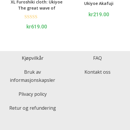
XL Furoshiki cloth: Ukiyoe
Ukiyoe Akafuji
The great wave of
kr
219.00
Kanagawa
Rated
5.00
kr
619.00
out of 5
Kjøpvilkår
FAQ
Bruk av
Kontakt oss
informasjonskapsler
Plivacy policy
Retur og refundering