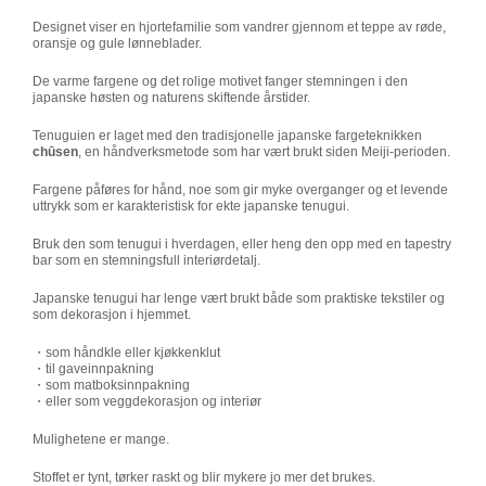
Designet viser en hjortefamilie som vandrer gjennom et teppe av røde,
oransje og gule lønneblader.
De varme fargene og det rolige motivet fanger stemningen i den
japanske høsten og naturens skiftende årstider.
Tenuguien er laget med den tradisjonelle japanske fargeteknikken
chūsen
, en håndverksmetode som har vært brukt siden Meiji-perioden.
Fargene påføres for hånd, noe som gir myke overganger og et levende
uttrykk som er karakteristisk for ekte japanske tenugui.
Bruk den som tenugui i hverdagen, eller heng den opp med en tapestry
bar som en stemningsfull interiørdetalj.
Japanske tenugui har lenge vært brukt både som praktiske tekstiler og
som dekorasjon i hjemmet.
・som håndkle eller kjøkkenklut
・til gaveinnpakning
・som matboksinnpakning
・eller som veggdekorasjon og interiør
Mulighetene er mange.
Stoffet er tynt, tørker raskt og blir mykere jo mer det brukes.