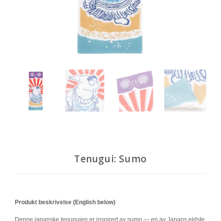
Tenugui: Sumo
Produkt beskrivelse (English below)
Denne japanske tenuguien er inspirert av sumo — en av Japans eldste