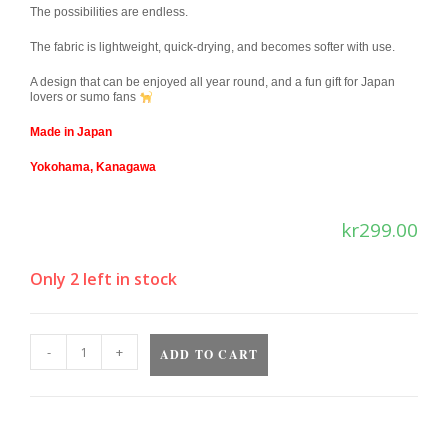
The possibilities are endless.
The fabric is lightweight, quick-drying, and becomes softer with use.
A design that can be enjoyed all year round, and a fun gift for Japan
lovers or sumo fans
Made in Japan
Yokohama, Kanagawa
kr
299.00
Only 2 left in stock
-
+
ADD TO CART