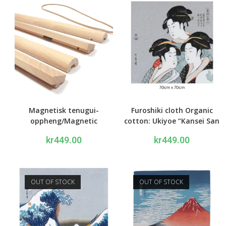
Magnetisk tenugui-
Furoshiki cloth Organic
oppheng/Magnetic
cotton: Ukiyoe “Kansei San
Tenugui Hanger
Bijin” 70cm
kr
449.00
kr
449.00
OUT OF STOCK
OUT OF STOCK