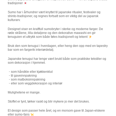
tradisjoner
Sumo har i århundrer vært knyttet til japanske ritualer, festivaler og
shinto-tradisjoner, og regnes fortsatt som en viktig del av japansk
kulturarv.
Designet viser en kraftfull sumobryter i sterke og moderne farger. De
røde strålene, lilla detaljene og den dekorative mawashi-en gir
tenuguien et uttrykk som både føles tradisjonelt og lekent
Bruk den som tenugui i hverdagen, eller heng den opp med en tapestry
bar som en fargerik interiørdetalj.
Japanske tenugui har lenge vært brukt både som praktiske tekstiler og
som dekorasjon i hjemmet.
・som håndkle eller kjøkkenklut
・til gaveinnpakning
・som matboksinnpakning
・eller som veggdekorasjon og interiør
Mulighetene er mange.
Stoffet er tynt, tørker raskt og blir mykere jo mer det brukes.
Et design som passer hele året, og en morsom gave til Japan-elskere
eller sumo-fans