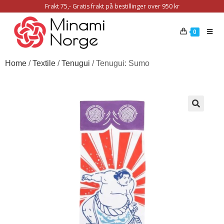
Frakt 75,- Gratis frakt på bestillinger over 950 kr
0
Home
/
Textile
/
Tenugui
/ Tenugui: Sumo