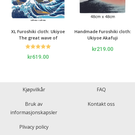
XL Furoshiki cloth: Ukiyoe
Handmade Furoshiki cloth:
The great wave of
Ukiyoe Akafuji
Kanagawa
kr
219.00
Rated
5.00
kr
619.00
out of 5
Kjøpvilkår
FAQ
Bruk av
Kontakt oss
informasjonskapsler
Plivacy policy