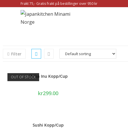
Frakt 75,- Gratis frakt på bestillinger over 950 kr
Filter
Shiba Inu Kopp/Cup
OUT OF STOCK
kr
299.00
Sushi Kopp/Cup