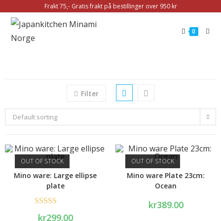
Frakt 75,- Gratis frakt på bestillinger over 950 kr
0
Filter
Default sorting
OUT OF STOCK
OUT OF STOCK
Mino ware: Large ellipse
Mino ware Plate 23cm:
plate
Ocean
kr
389.00
Rated
5.00
kr
299.00