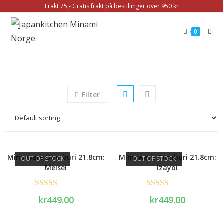
Frakt 75,- Gratis frakt på bestillinger over 950 kr
0
Filter
Mino ware Domburi 21.8cm:
Mino ware Domburi 21.8cm:
OUT OF STOCK
OUT OF STOCK
Meisei
Izayoi
Rated
5.00
Rated
5.00
kr
449.00
kr
449.00
out of 5
out of 5