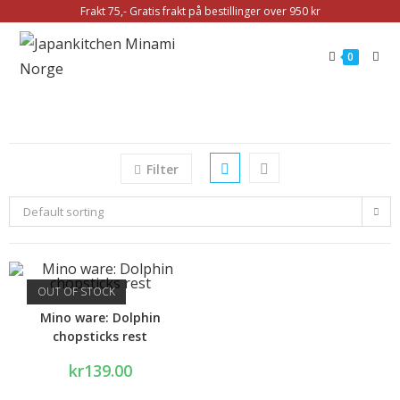
Frakt 75,- Gratis frakt på bestillinger over 950 kr
0
Filter
Default sorting
OUT OF STOCK
Mino ware: Dolphin
chopsticks rest
kr
139.00