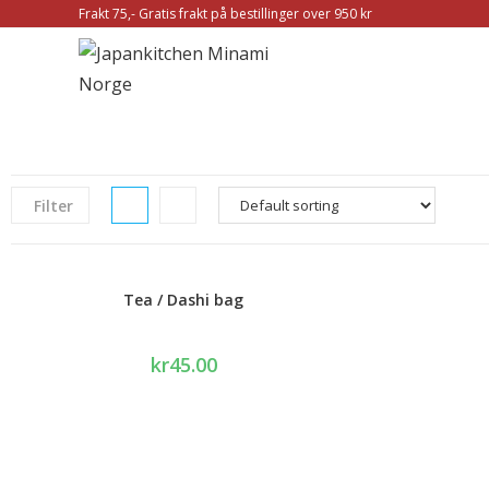
Frakt 75,- Gratis frakt på bestillinger over 950 kr
Filter
Tea / Dashi bag
kr
45.00