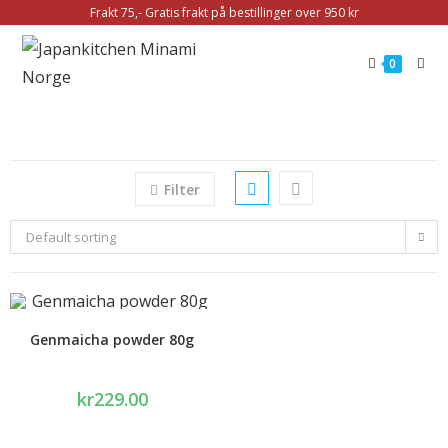
Frakt 75,- Gratis frakt på bestillinger over 950 kr
0
Filter
Default sorting
Genmaicha powder 80g
kr
229.00