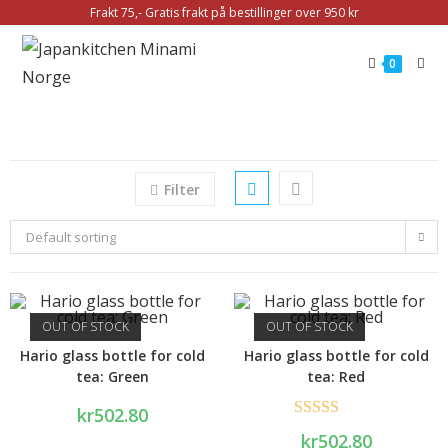
Frakt 75,- Gratis frakt på bestillinger over 950 kr
0
Filter
Default sorting
OUT OF STOCK
OUT OF STOCK
Hario glass bottle for cold
Hario glass bottle for cold
tea: Green
tea: Red
kr
502.80
Rated
5.00
kr
502.80