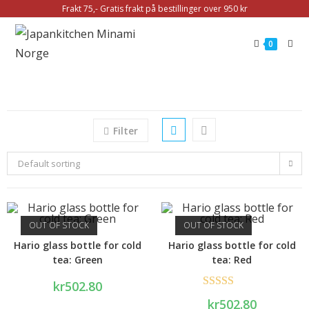
Frakt 75,- Gratis frakt på bestillinger over 950 kr
0
Filter
Default sorting
OUT OF STOCK
OUT OF STOCK
Hario glass bottle for cold
Hario glass bottle for cold
tea: Green
tea: Red
kr
502.80
Rated
5.00
kr
502.80