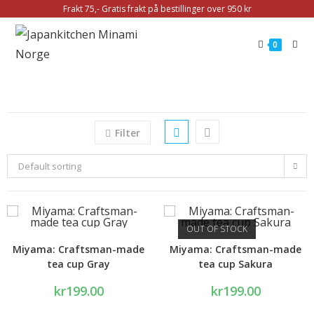
Frakt 75,- Gratis frakt på bestillinger over 950 kr
0
Filter
Default sorting
OUT OF STOCK
Miyama: Craftsman-made
Miyama: Craftsman-made
tea cup Gray
tea cup Sakura
kr
199.00
kr
199.00